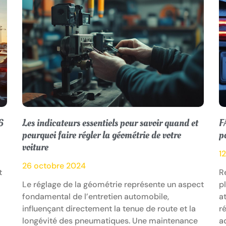
6
Les indicateurs essentiels pour savoir quand et
F
pourquoi faire régler la géométrie de votre
p
voiture
1
26 octobre 2024
t
R
Le réglage de la géométrie représente un aspect
p
fondamental de l’entretien automobile,
a
influençant directement la tenue de route et la
r
longévité des pneumatiques. Une maintenance
a