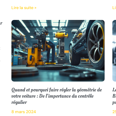
Lire la suite »
Li
ur
t
e
Quand et pourquoi faire régler la géométrie de
L
votre voiture : De l’importance du contrôle
B
régulier
p
8 mars 2024
2