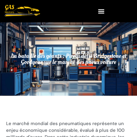
La bataille des géants : Pirelli défie Bridgestone et
Goodyear sur le marché des pneus voiture
Le marché mondial des pneumatiques représente un
enjeu économique considérable, évalué à plus de 100