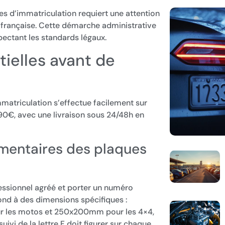
 d’immatriculation requiert une attention
n française. Cette démarche administrative
pectant les standards légaux.
tielles avant de
atriculation s’effectue facilement sur
,90€, avec une livraison sous 24/48h en
ementaires des plaques
fessionnel agréé et porter un numéro
nd à des dimensions spécifiques :
r les motos et 250x200mm pour les 4×4,
vi de la lettre F doit figurer sur chaque